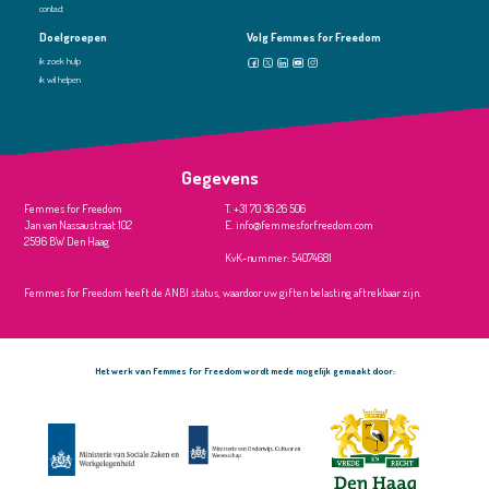
contact
Doelgroepen
Volg Femmes for Freedom
ik zoek hulp
ik wil helpen
Gegevens
Femmes for Freedom
T. +31 70 36 26 506
Jan van Nassaustraat 102
E. info@femmesforfreedom.com
2596 BW Den Haag
KvK-nummer: 54074681
Femmes for Freedom heeft
de ANBI status,
waardoor uw giften
belasting aftrekbaar zijn.
Het werk van Femmes for Freedom wordt mede mogelijk gemaakt door: