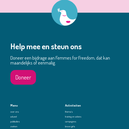
Help mee en steun ons
Doneer een bijdrage aan Femmes for Freedom, dat kan
maandelijks of eenmalig.
Doneer
Menu
Activiteiten
over ons
thema's
actueel
training en advies
publicaties
campagnes
zoeken
brave girls