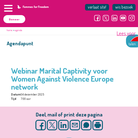
verlaat site!
wis bezoek
Doneer
home
»
agenda
Lees voor
Agendapunt
talen
Webinar Marital Captivity voor
Women Against Violence Europe
network
Datum
04 december 2025
Tijd
7:00 uur
Deel, mail of print deze pagina