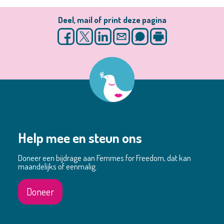
Deel, mail of print deze pagina
Help mee en steun ons
Doneer een bijdrage aan Femmes for Freedom, dat kan
maandelijks of eenmalig.
Doneer