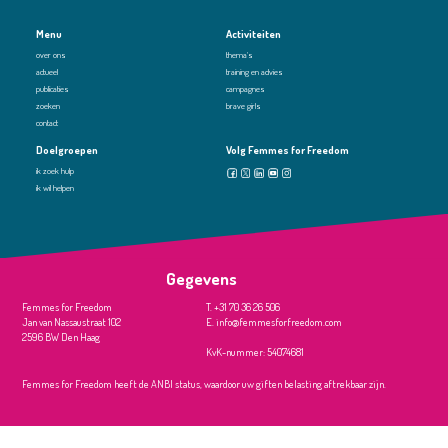
Menu
Activiteiten
over ons
thema's
actueel
training en advies
publicaties
campagnes
zoeken
brave girls
contact
Doelgroepen
Volg Femmes for Freedom
ik zoek hulp
ik wil helpen
Gegevens
Femmes for Freedom
T. +31 70 36 26 506
Jan van Nassaustraat 102
E. info@femmesforfreedom.com
2596 BW Den Haag
KvK-nummer: 54074681
Femmes for Freedom heeft
de ANBI status,
waardoor uw giften
belasting aftrekbaar zijn.